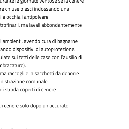
durante le giornate ventose se la cenere
stre chiuse o esci indossando una
 e occhiali antipolvere.
 strofinarli, ma lavali abbondantemente
oi ambienti, avendo cura di bagnarne
ando dispositivi di autoprotezione.
e sui tetti delle case con l’ausilio di
mbracature).
 ma raccoglile in sacchetti da deporre
ministrazione comunale.
di strada coperti di cenere.
 di cenere solo dopo un accurato