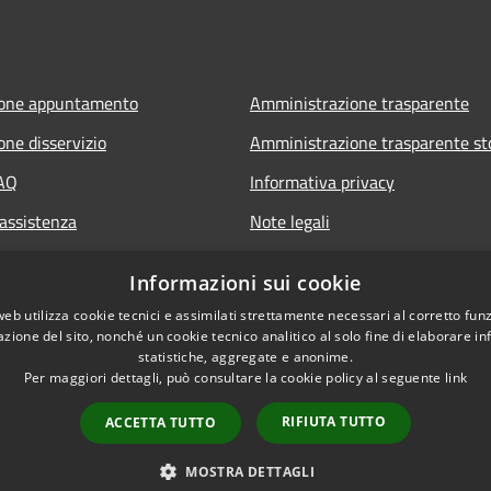
ione appuntamento
Amministrazione trasparente
one disservizio
Amministrazione trasparente st
FAQ
Informativa privacy
 assistenza
Note legali
Dichiarazione di accessibilità
ia.it
Informazioni sui cookie
web utilizza cookie tecnici e assimilati strettamente necessari al corretto fu
azione del sito, nonché un cookie tecnico analitico al solo fine di elaborare i
statistiche, aggregate e anonime.
Per maggiori dettagli, può consultare la cookie policy al seguente
link
RIFIUTA TUTTO
ACCETTA TUTTO
l sito
Copyright © 2026 • Com
MOSTRA DETTAGLI