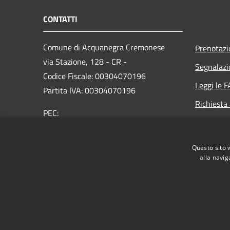
CONTATTI
Comune di Acquanegra Cremonese
Prenotaz
via Stazione, 128 - CR -
Segnalazi
Codice Fiscale: 00304070196
Leggi le 
Partita IVA: 00304070196
Richiesta
PEC:
comune.acquanegracremonese@pec.regione.lombard
Centralino Unico: +39 0372 70003
Questo sito 
alla navig
RSS
Accessibilità
Privacy
Cookie
Mappa de