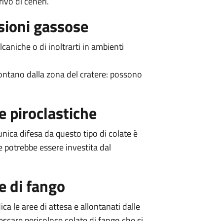
ivo di ceneri.
ssioni gassose
caniche o di inoltrarti in ambienti
lontano dalla zona del cratere: possono
e piroclastiche
nica difesa da questo tipo di colate è
 potrebbe essere investita dal
te di fango
ica le aree di attesa e allontanati dalle
escare pericolose colate di fango che si