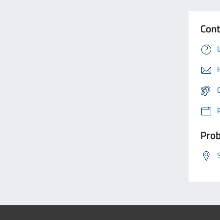
Cont
Prob