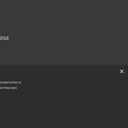
orica
×
nzionamento e
nformazioni
Municipium
une di Acquanegra Cremonese • Powered by
•
Accesso redazione