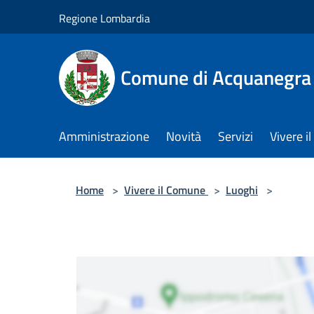
Salta al contenuto principale
Regione Lombardia
Comune di Acquanegra
Amministrazione
Novità
Servizi
Vivere 
Home
>
Vivere il Comune
>
Luoghi
>