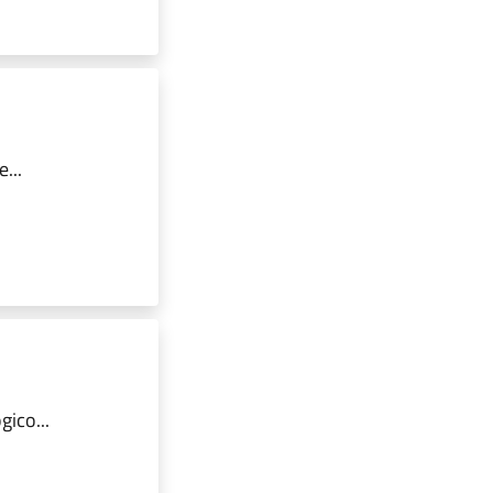
...
ico...