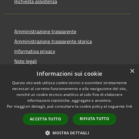
Richiesta assistenza
Amministrazione trasparente
Amministrazione trasparente storica
Informativa privacy
Note legali
×
Dichiarazione di accessibilità
Informazioni sui cookie
Questo sito web utilizza cookie tecnici e assimilati strettamente
necessari al corretto funzionamento e alla navigazione del sito,
nonché un cookie tecnico analitico al solo fine di elaborare
informazioni statistiche, aggregate e anonime.
RSS
Copyright © 2026 • Comune di
Per maggiori dettagli, può consultare la cookie policy al seguente
link
Accessibilità
Acquanegra Cremonese •
Privacy
Municipium
Powered by
•
RIFIUTA TUTTO
ACCETTA TUTTO
Cookie
Accesso redazione
Mappa del sito
MOSTRA DETTAGLI