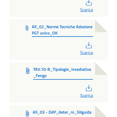
PDF
Scarica
All_02_Norme Tecniche Adozione
PGT unico_OK
PDF
Scarica
TAV.10-B_Tipologie_insediative
_Fengo
PDF
Scarica
All_03 - DdP_deter_ni_SKguida