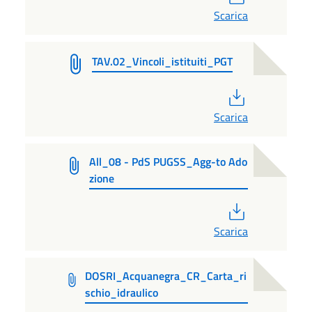
Scarica
TAV.02_Vincoli_istituiti_PGT
PDF
Scarica
All_08 - PdS PUGSS_Agg-to Ado
zione
PDF
Scarica
DOSRI_Acquanegra_CR_Carta_ri
schio_idraulico