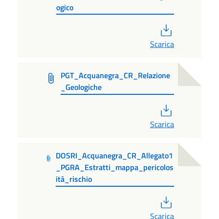
ogico
PDF
Scarica
PGT_Acquanegra_CR_Relazione
_Geologiche
PDF
Scarica
DOSRI_Acquanegra_CR_Allegato1
_PGRA_Estratti_mappa_pericolos
ità_rischio
PDF
Scarica