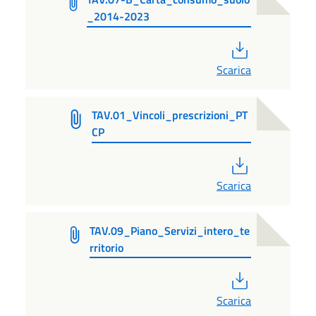
_2014-2023
PDF
Scarica
TAV.01_Vincoli_prescrizioni_PT
CP
PDF
Scarica
TAV.09_Piano_Servizi_intero_te
rritorio
PDF
Scarica