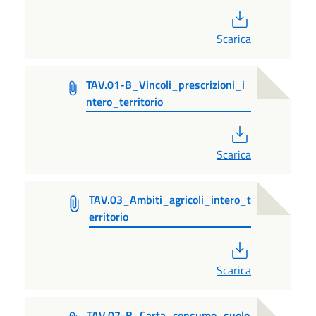
PDF
Scarica
TAV.01-B_Vincoli_prescrizioni_i
ntero_territorio
PDF
Scarica
TAV.03_Ambiti_agricoli_intero_t
erritorio
PDF
Scarica
TAV.07-B_Carta_consumo_suolo