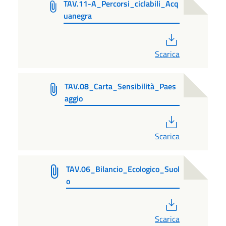
TAV.11-A_Percorsi_ciclabili_Acq
uanegra
PDF
Scarica
TAV.08_Carta_Sensibilità_Paes
aggio
PDF
Scarica
TAV.06_Bilancio_Ecologico_Suol
o
PDF
Scarica