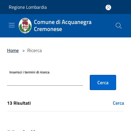
Salta al contenuto principale
Regione Lombardia
Comune di Acquanegra
Cremonese
Home
>
Ricerca
Inserisci i termini di ricerca
Cerca
13 Risultati
Cerca
[results] Risultati