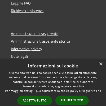
Leggi le FAQ
Richiesta assistenza
Amministrazione trasparente
Amministrazione trasparente storica
Informativa privacy
Note legali
×
Dichiarazione di accessibilità
Informazioni sui cookie
Questo sito web utilizza cookie tecnici e assimilati strettamente
necessari al corretto funzionamento e alla navigazione del sito,
nonché un cookie tecnico analitico al solo fine di elaborare
informazioni statistiche, aggregate e anonime.
RSS
Copyright © 2026 • Comune di
Per maggiori dettagli, può consultare la cookie policy al seguente
link
Accessibilità
Acquanegra Cremonese •
Privacy
Municipium
Powered by
•
RIFIUTA TUTTO
ACCETTA TUTTO
Cookie
Accesso redazione