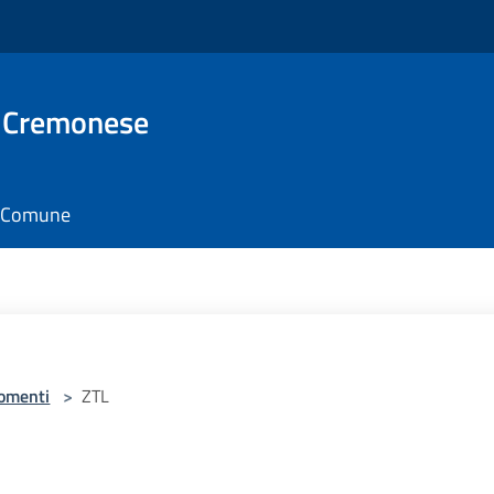
 Cremonese
il Comune
omenti
>
ZTL