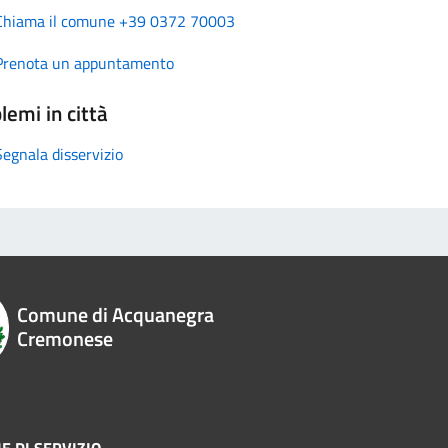
Chiama il comune +39 0372 70003
Prenota un appuntamento
lemi in città
Segnala disservizio
Comune di Acquanegra
Cremonese
E DI SERVIZIO