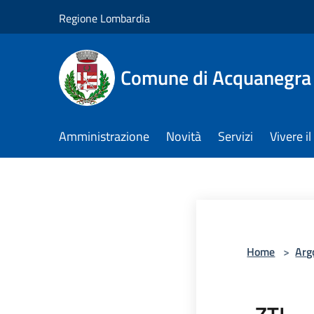
Salta al contenuto principale
Regione Lombardia
Comune di Acquanegra
Amministrazione
Novità
Servizi
Vivere 
Home
>
Arg