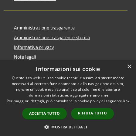
Amministrazione trasparente
Amministrazione trasparente storica
Informativa privacy
Note legali
×
Dichiarazione di accessibilità
Informazioni sui cookie
Questo sito web utilizza cookie tecnici e assimilati strettamente
necessari al corretto funzionamento e alla navigazione del sito,
nonché un cookie tecnico analitico al solo fine di elaborare
informazioni statistiche, aggregate e anonime.
RSS
Copyright © 2026 • Comune di
Per maggiori dettagli, può consultare la cookie policy al seguente
link
Accessibilità
Acquanegra Cremonese •
Privacy
Municipium
Powered by
•
RIFIUTA TUTTO
ACCETTA TUTTO
Cookie
Accesso redazione
Mappa del sito
MOSTRA DETTAGLI