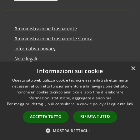
Amministrazione trasparente
Amministrazione trasparente storica
Informativa privacy
Note legali
×
Dichiarazione di accessibilità
Informazioni sui cookie
Questo sito web utilizza cookie tecnici e assimilati strettamente
necessari al corretto funzionamento e alla navigazione del sito,
nonché un cookie tecnico analitico al solo fine di elaborare
informazioni statistiche, aggregate e anonime.
RSS
Copyright © 2026 • Comune di
Per maggiori dettagli, può consultare la cookie policy al seguente
link
Accessibilità
Acquanegra Cremonese •
Privacy
Municipium
Powered by
•
RIFIUTA TUTTO
ACCETTA TUTTO
Cookie
Accesso redazione
Mappa del sito
MOSTRA DETTAGLI