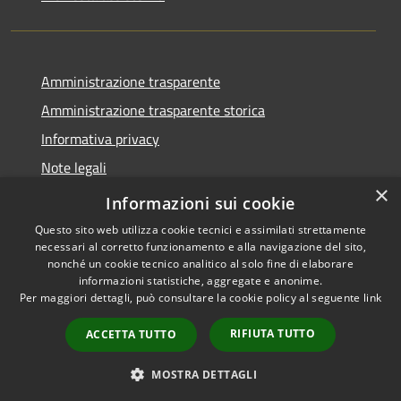
Amministrazione trasparente
Amministrazione trasparente storica
Informativa privacy
Note legali
×
Dichiarazione di accessibilità
Informazioni sui cookie
Questo sito web utilizza cookie tecnici e assimilati strettamente
necessari al corretto funzionamento e alla navigazione del sito,
nonché un cookie tecnico analitico al solo fine di elaborare
informazioni statistiche, aggregate e anonime.
RSS
Copyright © 2026 • Comune di
Per maggiori dettagli, può consultare la cookie policy al seguente
link
Accessibilità
Acquanegra Cremonese •
Privacy
Municipium
Powered by
•
RIFIUTA TUTTO
ACCETTA TUTTO
Cookie
Accesso redazione
Mappa del sito
MOSTRA DETTAGLI