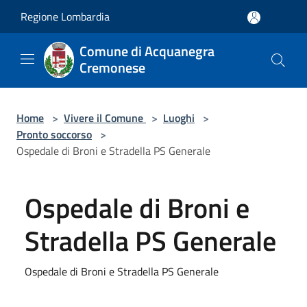
Salta al contenuto principale
Regione Lombardia
Comune di Acquanegra
Cremonese
Home
>
Vivere il Comune
>
Luoghi
>
Pronto soccorso
>
Ospedale di Broni e Stradella PS Generale
Ospedale di Broni e
Stradella PS Generale
Ospedale di Broni e Stradella PS Generale