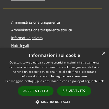
Amministrazione trasparente
Amministrazione trasparente storica
Informativa privacy
Note legali
×
Dichiarazione di accessibilità
Informazioni sui cookie
Questo sito web utilizza cookie tecnici e assimilati strettamente
necessari al corretto funzionamento e alla navigazione del sito,
nonché un cookie tecnico analitico al solo fine di elaborare
informazioni statistiche, aggregate e anonime.
RSS
Copyright © 2026 • Comune di
Per maggiori dettagli, può consultare la cookie policy al seguente
link
Accessibilità
Acquanegra Cremonese •
Privacy
Municipium
Powered by
•
RIFIUTA TUTTO
ACCETTA TUTTO
Cookie
Accesso redazione
Mappa del sito
MOSTRA DETTAGLI