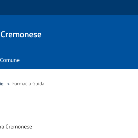
 Cremonese
il Comune
ie
>
Farmacia Guida
gra Cremonese