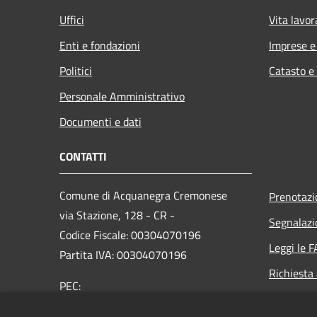
Uffici
Vita lavor
Enti e fondazioni
Imprese 
Politici
Catasto e
Personale Amministrativo
Documenti e dati
CONTATTI
Comune di Acquanegra Cremonese
Prenotaz
via Stazione, 128 - CR -
Segnalazi
Codice Fiscale: 00304070196
Leggi le 
Partita IVA: 00304070196
Richiesta
PEC:
comune.acquanegracremonese@pec.regione.lombard