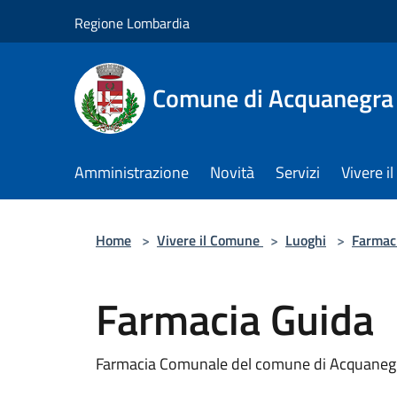
Salta al contenuto principale
Regione Lombardia
Comune di Acquanegra
Amministrazione
Novità
Servizi
Vivere 
Home
>
Vivere il Comune
>
Luoghi
>
Farmac
Farmacia Guida
Farmacia Comunale del comune di Acquane