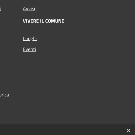
i
Avvisi
VIVERE IL COMUNE
Luoghi
Eventi
orica
×